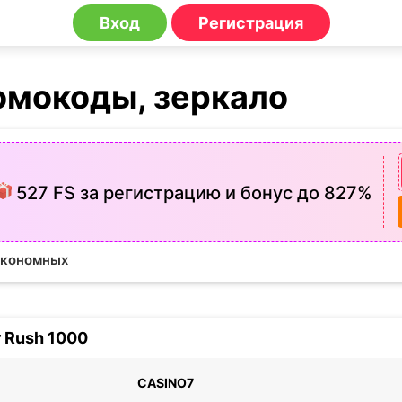
Вход
Регистрация
ромокоды, зеркало
527 FS за регистрацию и бонус до 827%
экономных
r Rush 1000
CASINO7