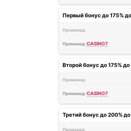
Первый бонус до 175% до
Промокод:
CASINO7
Промокод:
Второй бонус до 175% до 
Промокод:
CASINO7
Промокод:
Третий бонус до 200% до 
Промокод: