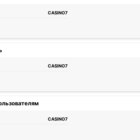
CASINO7
ь
CASINO7
ользователям
CASINO7