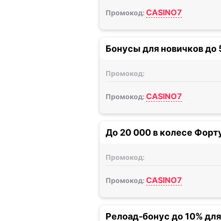
CASINO7
Промокод:
Бонусы для новичков до 
Промокод:
CASINO7
Промокод:
До 20 000 в колесе Фор
Промокод:
CASINO7
Промокод:
Релоад-бонус до 10% дл