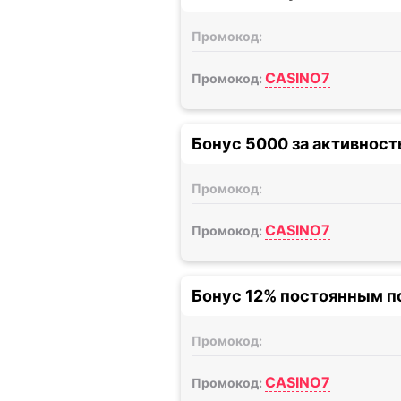
Промокод:
CASINO7
Промокод:
Бонус 5000 за активност
Промокод:
CASINO7
Промокод:
Бонус 12% постоянным п
Промокод:
CASINO7
Промокод: